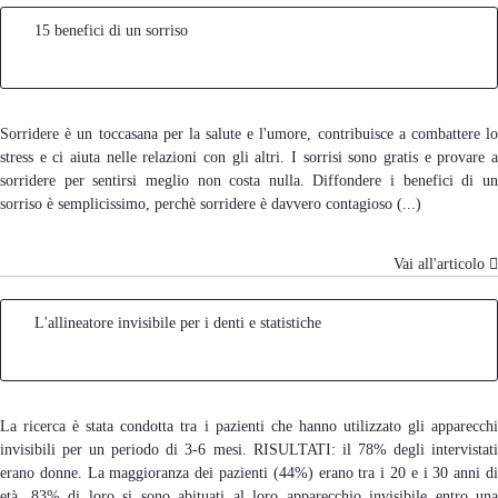
15 benefici di un sorriso
Sorridere è un toccasana per la salute e l'umore, contribuisce a combattere lo
stress e ci aiuta nelle relazioni con gli altri. I sorrisi sono gratis e provare a
sorridere per sentirsi meglio non costa nulla. Diffondere i benefici di un
sorriso è semplicissimo, perchè sorridere è davvero contagioso (...)
Vai all'articolo
L'allineatore invisibile per i denti e statistiche
La ricerca è stata condotta tra i pazienti che hanno utilizzato gli apparecchi
invisibili per un periodo di 3-6 mesi. RISULTATI: il 78% degli intervistati
erano donne. La maggioranza dei pazienti (44%) erano tra i 20 e i 30 anni di
età. 83% di loro si sono abituati al loro apparecchio invisibile entro una